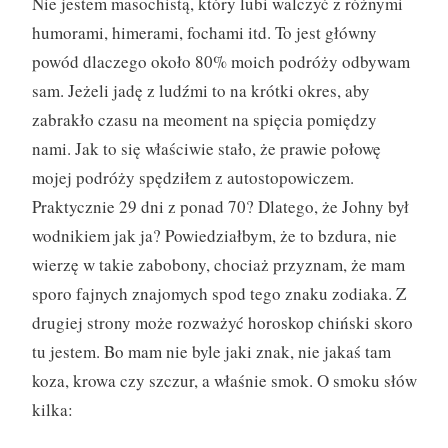
Nie jestem masochistą, który lubi walczyć z różnymi
humorami, himerami, fochami itd. To jest główny
powód dlaczego około 80% moich podróży odbywam
sam. Jeżeli jadę z ludźmi to na krótki okres, aby
zabrakło czasu na meoment na spięcia pomiędzy
nami. Jak to się właściwie stało, że prawie połowę
mojej podróży spędziłem z autostopowiczem.
Praktycznie 29 dni z ponad 70? Dlatego, że Johny był
wodnikiem jak ja? Powiedziałbym, że to bzdura, nie
wierzę w takie zabobony, chociaż przyznam, że mam
sporo fajnych znajomych spod tego znaku zodiaka. Z
drugiej strony może rozważyć horoskop chiński skoro
tu jestem. Bo mam nie byle jaki znak, nie jakaś tam
koza, krowa czy szczur, a właśnie smok. O smoku słów
kilka: