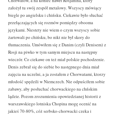
Chorwatów, a na koniec nawet Rosjanina, który
założył tu swój zespół metalowy. Wszyscy mówiący
biegle po angielsku i chińsku. Ciekawie było słuchać
przełączających się rozmów pomiędzy obooma
językami. Niestety nie wiem o czym wszyscy sobie
żartowali po chińsku, bo nikt nie był skory do
tłumaczenia. Umówiłem się z Danim (czyli Denisem) z
Rosji na piwko w tym samym miejscu na następny
wieczór. Co ciekawe on też miał polskie pochodzenie.
Denis zebrał się do siebie bo następnego dnia miał
zajęcia na uczelni, a ja zostałem z Chorwatami, ktorzy
młodość spędzili w Niemczech. Nie odpuściłem sobie
zabawy, aby posłuchać chorwackiego na chńskim
lądzie. Pozom zrozumienia opowiedzianej historii z
warszawskiego lotniska Chopina mogę ocenić na
jakieś 70-80%, cóż serbsko-chorwacki czeka i