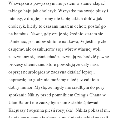
W związku z powyższym nie jestem w stanie złapać
takiego haju jak choleryk. Wszystko ma swoje plusy i
minusy, z drugiej strony nie łapię takich dołów jak
choleryk, kiedy to czasami miałem ochotę posłać go
na bambus. Nawet, gdy czuję się średnio staram sie
uśmiehać, jest udowodnione naukowo, że jeśli się źle
czujemy, ale oszukujemy się i wbrew wlasnej woli
zaczynamy się uśmiechać zaczynają zachodzić pewne
procesy chemiczne, które powodują że cały nasz
osprzęt neurologiczny zaczyna działać lepiej i
naprawdę po godzinie możemy mieć już całkiem
dobry humor. Myślę, że nigdy nie siadłbym do pory
spotkania Nikity przed pomnikiem Czingis Chana w
Ułan Bator i nie zacząłbym sam z siebie śpiewać
Kacjuszy (wojenna pieśń rosyjska). Nikita pokazał mi,
że nie ma w tym nic złego, a uwalnianie takiej energii