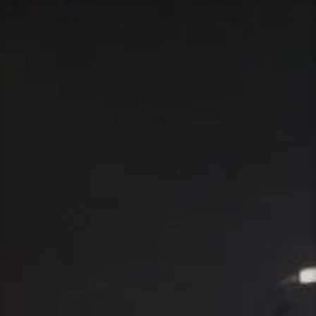
Przeskocz
do
treści