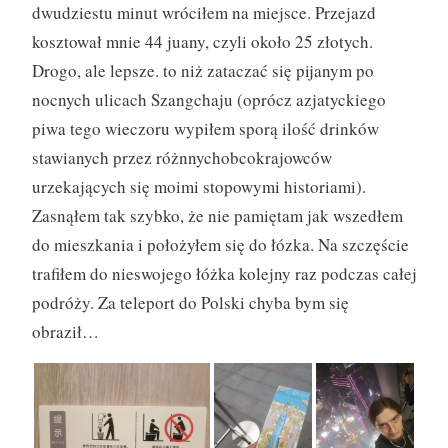
dwudziestu minut wróciłem na miejsce. Przejazd
kosztował mnie 44 juany, czyli około 25 złotych.
Drogo, ale lepsze. to niż zataczać się pijanym po
nocnych ulicach Szangchaju (oprócz azjatyckiego
piwa tego wieczoru wypiłem sporą ilość drinków
stawianych przez różnnychobcokrajowców
urzekających się moimi stopowymi historiami).
Zasnąłem tak szybko, że nie pamiętam jak wszedłem
do mieszkania i położyłem się do łózka. Na szczęście
trafiłem do nieswojego łóżka kolejny raz podczas całej
podróży. Za teleport do Polski chyba bym się
obraził…