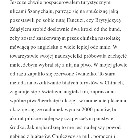
Jeszcze chwilę pospacerowałem turystycznymi
ulicami Szangchaju, patrząc się na spuściznę jaką
pozostawili po sobie tutaj Fancuzi, czy Brytyjczycy.
Zdążyłem zrobić dosłownie dwa kroki od the bund,
żeby zostać zaatkowanym przez chińską nastolatkę
mówiącą po angielsku o wiele lepiej ode mnie. W
towarzystwie swojej nauczycielki próbowała zachęcić
mnie, żebym wybrał się z nią na piwo. W mojej głowie
od razu zapaliło się czerwone światełko. To stara
metoda na oszukiwanie białych turystów w Chinach,
zagaduje się z świetnym angielskim, zaprasza na
wpólne piwo/heerbatę/kolację i w momencie płacenia
okazuje się, że rachunek wynosi 2000 juanów, bo
akurat piliście najlepszy czaj w całym państwie
środka. Jak najbardziej to nie jest najlepszy powód
nabijać z białasów. Chińczycy są mili, pomocni i