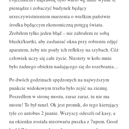
pieniądze i zobaczyć budynek będący
urzeczywistnieniem marzenia o wielkim państwie
środka będąccym ekonomiczną potęgą świata.
Zrobiłem tylko jeden błąd – nie zabrałem ze sobą
bluzki/kurtki, aby zasłaniać okna przy robieniu zdjęć
aparatem, żeby nie psuły ich refleksy na szybach. Cóż
człowiek uczy się całe życie. Niestety w koło mnie
było żadnego obiektu nadającego się do rozebrania…
Po dwóch godzinach spędzonych na najwyższym
punkcie widokowym trzeba było zejść na ziemię.
Poszedłem w stronę mostu, zaraz zaraz, tu nie ma
mostu! To był tunel. Ok jest promik, do tego kierujący
tyle co autobus 2 juanie. Wszyscy odeszli od kasy, a
na okienku została nieotwarta puszka z 7upem. Good