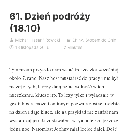
61. Dzień podróży
(18.10)
Michał "Hasan" Rowicki
Chiny
,
Stopem do Chin
13 listopada 2016
12 Minutes
Tym razem przyszło nam wstać troszeczkę wcześniej
około 7. rano. Nasz host musiał iść do pracy i nie był
raczej z tych, którzy dają pełną wolność w ich
mieszkaniu, klucze itp. To leży tylko i wyłącznie w
gestii hosta, może i on innym pozwala zostać u siebie
na dzień i daje klucz, ale na przykład nie zaufał nam
wystarczająco. Ja zostawałem w tym miejscu jeszcze
jedną noc. Natomiast Joohny miał lecieć dalej. Dość