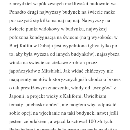
z arcydzieł współczesnych możliwości budownictwa.
Ponadto drugi najwyższy budynek na świecie może
poszczycić się kilkoma naj naj naj. Najwyższy na
świecie punkt widokowy w budynku, najwyżesj
położona kondygnacja na świecie (na tj wysokości w
Burj Kalifa w Dubaju jest wypełniona iglica tylko po
to, aby była wyższa od innych budynków), najszybsza
winda na świecie co ciekawe zrobion przez
japończyków z Mitsbishi. Jak widać chińczycy nie
mają sentymentów historyzcnych jeśli chodzi o biznes
o tak prestiżowym znaczeniu, windy od „wrogów” z
Japonii, a projekt wieży z Kaliforni. Uwielbiam
tematy „niebaskriobów”, nie mogłem więc odpuścić
sobie opcji na wjechanie na taki budynek, nawet jeśli
jestem cebulakiem, a wjazd kosztował 100 złotych.
Pojechałem i naprawdę było warto wg mnie wydać te