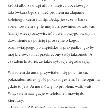
krótki albo za dlugi albo z miejsca docelowego
taksówkarz będzie mieć problem na złapanie
kolejnego kursu itd. itp. Będąc jeszcze w barze
zorientowałem się ile mój kurs powinien kosztować
(mniej więcej oczywiście) i byłem przygotowany na
dzwonienie na policję i proszenie o kogoś
rozmawiającego po angielsku w przypadku, gdyby
mój kierowca miał przekręcony swój taksometr. A
czytałem historie, że takie sytuacje się zdarzają.
Wsiadłem do auta, przywitałem się po chińsku,
pokazałem adres, gość pokazał gestem, że nie ogarnia
gdzie to jest. Ja mu mówię no problem, wait, wait.
Włączyłem nawigację w telefonie i mówię do
kierowcy:
– E Panie GPS! Mapa! jak będzie w lewo, prawo,