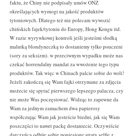
faktu, że Chiny nie podpisały umów ONZ
określających wymogi na jakość produktów
tytoniowych.
Dlatego też nie polecam wywozić
chińskich fajek/tytoniu do Europy, Hong Kongu itd.
W razie wyrywkowej kontroli jeśli jesteśmi słodką
malutką blondyneczką to dostaniemy tylko pouczeni
(sory za seksizm). w przeciwnym wypadku może nas
czekać horrendalny mandat za wwożenie tego typu
produktów. Tak więc w Chinach palcie sobie do woli!
Jeżeli zakończą się Wam fajki otrzymane za zdjęcia
możecie się spytać pierwszego lepszego palacza, czy
nie może Was poczęstować. Widząc to zapewne da
Wam za jednym zamachem dwa papierosy
współczując Wam jak jesteście biedni, jak się Wam
poszczęści to nawet packę dostaniecie. Oczywiście
darczyńca odbije sobie poniesione straty selfie z