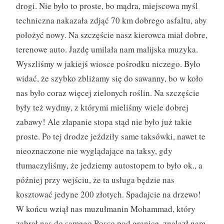
drogi. Nie było to proste, bo mądra, miejscowa myśl
techniczna nakazała zdjąć 70 km dobrego asfaltu, aby
położyć nowy. Na szczęście nasz kierowca miał dobre,
terenowe auto. Jazdę umilała nam malijska muzyka.
Wyszliśmy w jakiejś wiosce pośrodku niczego. Było
widać, że szybko zbliżamy się do sawanny, bo w koło
nas było coraz więcej zielonych roślin. Na szczęście
były też wydmy, z którymi mieliśmy wiele dobrej
zabawy! Ale złapanie stopa stąd nie było już takie
proste. Po tej drodze jeździły same taksówki, nawet te
nieoznaczone nie wyglądające na taksy, gdy
tłumaczyliśmy, że jedziemy autostopem to było ok., a
później przy wejściu, że ta usługa będzie nas
kosztować jedyne 200 złotych. Spadajcie na drzewo!
W końcu wziął nas muzułmanin Mohammad, który
zabrał nas do samego Rosso pod granicę, znalazł nam