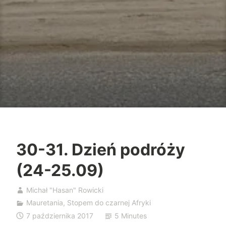
30-31. Dzień podróży
(24-25.09)
Michał "Hasan" Rowicki
Mauretania
,
Stopem do czarnej Afryki
7 października 2017
5 Minutes