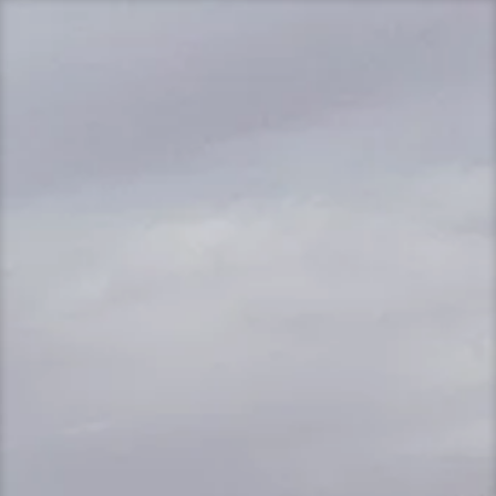
Przeskocz
do
treści