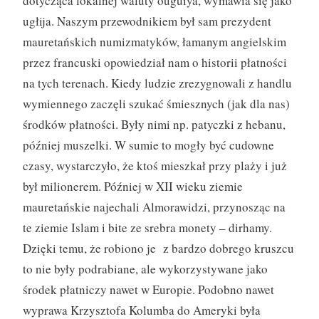
dotycząca lokalnej waluty ouguiya, wymawia się jako
ugłija. Naszym przewodnikiem był sam prezydent
mauretańskich numizmatyków, łamanym angielskim
przez francuski opowiedział nam o historii płatności
na tych terenach. Kiedy ludzie zrezygnowali z handlu
wymiennego zaczęli szukać śmiesznych (jak dla nas)
środków płatności. Były nimi np. patyczki z hebanu,
później muszelki. W sumie to mogły być cudowne
czasy, wystarczyło, że ktoś mieszkał przy plaży i już
był milionerem. Później w XII wieku ziemie
mauretańskie najechali Almorawidzi, przynosząc na
te ziemie Islam i bite ze srebra monety – dirhamy.
Dzięki temu, że robiono je z bardzo dobrego kruszcu
to nie były podrabiane, ale wykorzystywane jako
środek płatniczy nawet w Europie. Podobno nawet
wyprawa Krzysztofa Kolumba do Ameryki była