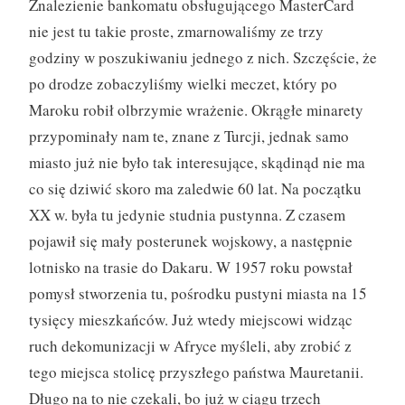
Znalezienie bankomatu obsługującego MasterCard
nie jest tu takie proste, zmarnowaliśmy ze trzy
godziny w poszukiwaniu jednego z nich. Szczęście, że
po drodze zobaczyliśmy wielki meczet, który po
Maroku robił olbrzymie wrażenie. Okrągłe minarety
przypominały nam te, znane z Turcji, jednak samo
miasto już nie było tak interesujące, skądinąd nie ma
co się dziwić skoro ma zaledwie 60 lat. Na początku
XX w. była tu jedynie studnia pustynna. Z czasem
pojawił się mały posterunek wojskowy, a następnie
lotnisko na trasie do Dakaru. W 1957 roku powstał
pomysł stworzenia tu, pośrodku pustyni miasta na 15
tysięcy mieszkańców. Już wtedy miejscowi widząc
ruch dekomunizacji w Afryce myśleli, aby zrobić z
tego miejsca stolicę przyszłego państwa Mauretanii.
Długo na to nie czekali, bo już w ciągu trzech