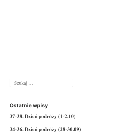
S
z
u
Ostatnie wpisy
k
37-38. Dzień podróży (1-2.10)
a
j
34-36. Dzień podróży (28-30.09)
: