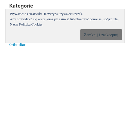
Kategorie
Prywatność i ciasteczka: ta witryna używa ciasteczek.
Białoruś
Aby dowiedzieć się więcej oraz jak usuwać lub blokować poniższe, spójrz tutaj:
Nasza Polityka Cookies
Chiny
Francja
Gibraltar
Gruzja
Hiszpania
Hongkong
Litwa
Maroko
Mauretania
Mongolia
Niemcy