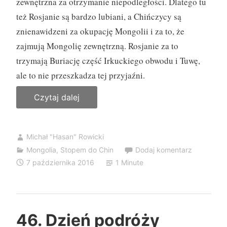
zewnętrzna za otrzymanie niepodległości. Dlatego tu
też Rosjanie są bardzo lubiani, a Chińczycy są
znienawidzeni za okupację Mongolii i za to, że
zajmują Mongolię zewnętrzną. Rosjanie za to
trzymają Buriację część Irkuckiego obwodu i Tuwę,
ale to nie przeszkadza tej przyjaźni.
Czytaj dalej
„
P
o
Michał "Hasan" Rowicki
d
Mongolia
,
Stopem do Chin
Dodaj komentarz
s
7 października 2016
1 Minute
u
m
o
w
46. Dzień podróży
a