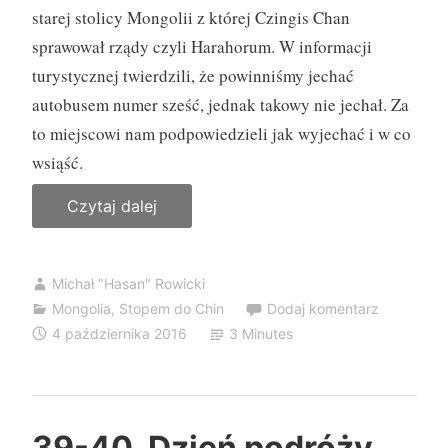
starej stolicy Mongolii z której Czingis Chan
sprawował rządy czyli Harahorum. W informacji
turystycznej twierdzili, że powinniśmy jechać
autobusem numer sześć, jednak takowy nie jechał. Za
to miejscowi nam podpowiedzieli jak wyjechać i w co
wsiąść.
Czytaj dalej
„
4
1
Michał "Hasan" Rowicki
.
Mongolia
,
Stopem do Chin
Dodaj komentarz
D
4 października 2016
3 Minutes
z
i
e
ń
39-40. Dzień podróży