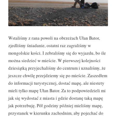
y
(
2
9
.
Wstaliśmy z rana powoli na obrzeżach Ułan Bator,
0
zjedliśmy śniadanie, ostatni raz zagraliśmy w
9
mongolskie kości. I zebraliśmy się do wyjazdu, bo ile
)
można siedzieć w mieście. W pierwszej kolejności
”
dziesiątką przyjechaliśmy do centrum i uznaliśmy, że
jeszcze chwilę przejdziemy się po mieście. Zaszedłem
do informacji turystycznej, dostać mapę, ale niestety
mieli tylko mapę Ułan Bator. Za to podpowiedzieli mi
jak się wydostać z miasta i gdzie dostanę taką mapę
jak potrzebuję. Pół godziny później mieliśmy mapę,
przystanek w kierunku zachodnim, aby pojechać do