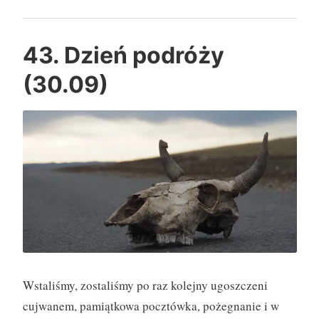
i
e
ń
43. Dzień podróży
p
(30.09)
o
d
r
ó
ż
y
(
0
1
.
1
Wstaliśmy, zostaliśmy po raz kolejny ugoszczeni
0
cujwanem, pamiątkowa pocztówka, pożegnanie i w