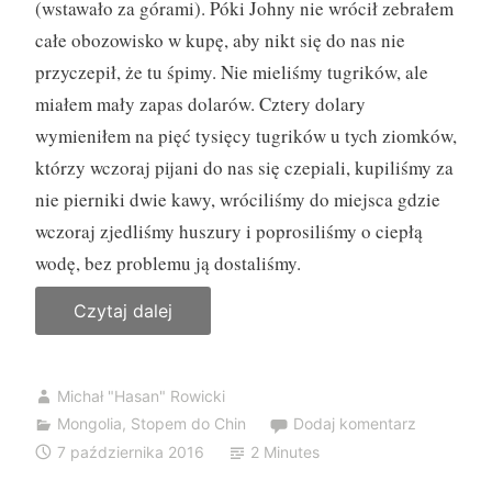
(wstawało za górami). Póki Johny nie wrócił zebrałem
)
całe obozowisko w kupę, aby nikt się do nas nie
”
przyczepił, że tu śpimy. Nie mieliśmy tugrików, ale
miałem mały zapas dolarów. Cztery dolary
wymieniłem na pięć tysięcy tugrików u tych ziomków,
którzy wczoraj pijani do nas się czepiali, kupiliśmy za
nie pierniki dwie kawy, wróciliśmy do miejsca gdzie
wczoraj zjedliśmy huszury i poprosiliśmy o ciepłą
wodę, bez problemu ją dostaliśmy.
Czytaj dalej
„
4
4
Michał "Hasan" Rowicki
.
Mongolia
,
Stopem do Chin
Dodaj komentarz
D
7 października 2016
2 Minutes
z