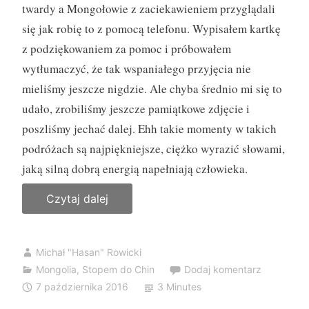
twardy a Mongołowie z zaciekawieniem przyglądali
się jak robię to z pomocą telefonu. Wypisałem kartkę
z podziękowaniem za pomoc i próbowałem
wytłumaczyć, że tak wspaniałego przyjęcia nie
mieliśmy jeszcze nigdzie. Ale chyba średnio mi się to
udało, zrobiliśmy jeszcze pamiątkowe zdjęcie i
poszliśmy jechać dalej. Ehh takie momenty w takich
podróżach są najpiękniejsze, ciężko wyrazić słowami,
jaką silną dobrą energią napełniają człowieka.
Czytaj dalej
„
4
5
Michał "Hasan" Rowicki
.
Mongolia
,
Stopem do Chin
Dodaj komentarz
D
7 października 2016
3 Minutes
z