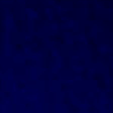
Przeskocz
do
treści