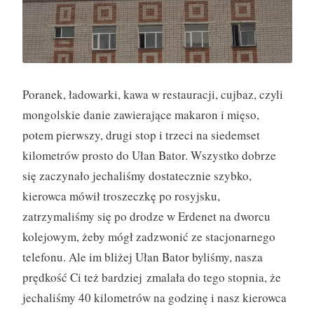
d
r
ó
ż
y
Poranek, ładowarki, kawa w restauracji, cujbaz, czyli
(
mongolskie danie zawierające makaron i mięso,
2
potem pierwszy, drugi stop i trzeci na siedemset
6
kilometrów prosto do Ułan Bator. Wszystko dobrze
-
się zaczynało jechaliśmy dostatecznie szybko,
2
kierowca mówił troszeczkę po rosyjsku,
7
zatrzymaliśmy się po drodze w Erdenet na dworcu
.
kolejowym, żeby mógł zadzwonić ze stacjonarnego
0
telefonu. Ale im bliżej Ułan Bator byliśmy, nasza
9
prędkość Ci też bardziej
zmalała do tego stopnia, że
)
jechaliśmy 40 kilometrów na godzinę i nasz kierowca
”