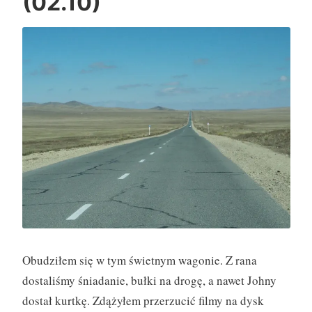
(02.10)
d
r
ó
ż
y
(
0
3
.
1
0
)
”
Obudziłem się w tym świetnym wagonie. Z rana
dostaliśmy śniadanie, bułki na drogę, a nawet Johny
dostał kurtkę. Zdążyłem przerzucić filmy na dysk