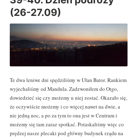
p
(26-27.09)
o
d
r
ó
ż
y
(
2
Te dwa leniwe dni spędziliśmy w Ułan Bator. Rankiem
8
wyjechaliśmy od Mandula. Zadzwoniłem do Otgo,
.
0
dowiedzieć się czy możemy u niej zostać. Okazało się,
9
że oczywiście możemy i co więcej nawet na dwie, a
)
nie jedną noc, a po za tym to ona jest w Centrum i
”
możemy się tam zaraz spotkać. Potaskaliśmy więc co
prędzej nasze plecaki pod główny budynek rządu na