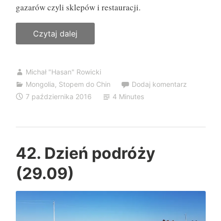
gazarów czyli sklepów i restauracji.
Czytaj dalej
„
4
3
Michał "Hasan" Rowicki
.
Mongolia
,
Stopem do Chin
Dodaj komentarz
D
7 października 2016
4 Minutes
z
i
e
ń
42. Dzień podróży
p
(29.09)
o
d
r
ó