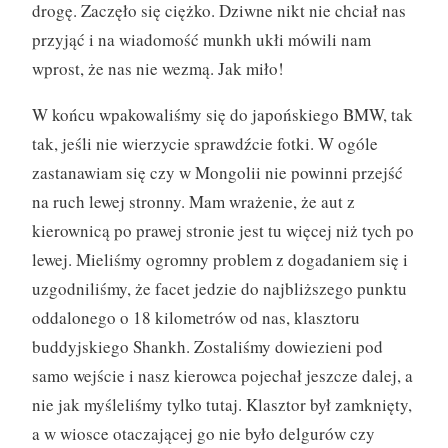
)
drogę. Zaczęło się ciężko. Dziwne nikt nie chciał nas
”
przyjąć i na wiadomość munkh ukłi mówili nam
wprost, że nas nie wezmą. Jak miło!
W końcu wpakowaliśmy się do japońskiego BMW, tak
tak, jeśli nie wierzycie sprawdźcie fotki. W ogóle
zastanawiam się czy w Mongolii nie powinni przejść
na ruch lewej stronny. Mam wrażenie, że aut z
kierownicą po prawej stronie jest tu więcej niż tych po
lewej. Mieliśmy ogromny problem z dogadaniem się i
uzgodniliśmy, że facet jedzie do najbliższego punktu
oddalonego o 18 kilometrów od nas, klasztoru
buddyjskiego Shankh. Zostaliśmy dowiezieni pod
samo wejście i nasz kierowca pojechał jeszcze dalej, a
nie jak myśleliśmy tylko tutaj. Klasztor był zamknięty,
a w wiosce otaczającej go nie było delgurów czy