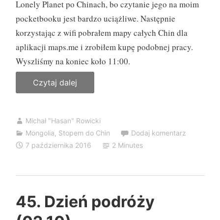
Lonely Planet po Chinach, bo czytanie jego na moim
pocketbooku jest bardzo uciążliwe. Następnie
korzystając z wifi pobrałem mapy całych Chin dla
aplikacji maps.me i zrobiłem kupę podobnej pracy.
Wyszliśmy na koniec koło 11:00.
Czytaj dalej
„
4
6
Michał "Hasan" Rowicki
.
Mongolia
,
Stopem do Chin
Dodaj komentarz
D
7 października 2016
2 Minutes
z
i
e
ń
45. Dzień podróży
p
o