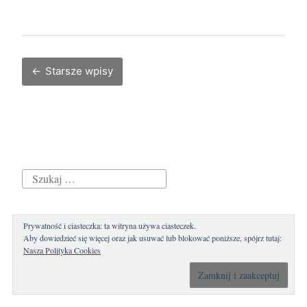
z
i
e
ń
Starsze wpisy
Nawigacja
p
po
o
wpisach
d
r
ó
ż
S
y
z
2
u
Prywatność i ciasteczka: ta witryna używa ciasteczek.
Ostatnie wpisy
4
k
Aby dowiedzieć się więcej oraz jak usuwać lub blokować poniższe, spójrz tutaj:
.
Nasza Polityka Cookies
37-38. Dzień podróży (1-2.10)
a
0
j
34-36. Dzień podróży (28-30.09)
9
: