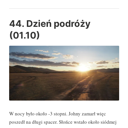
i
e
ń
44. Dzień podróży
p
(01.10)
o
d
r
ó
ż
y
(
0
2
.
W nocy było około -3 stopni. Johny zamarł więc
1
poszedł na długi spacer. Słońce wstało około siódmej
0