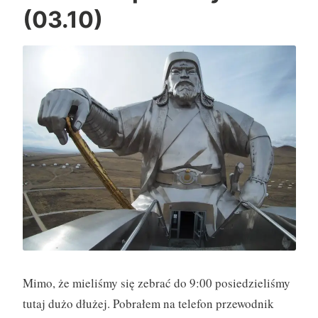
(03.10)
n
i
e
M
o
n
g
o
l
i
a
”
Mimo, że mieliśmy się zebrać do 9:00 posiedzieliśmy
tutaj dużo dłużej. Pobrałem na telefon przewodnik