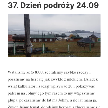
ń
37. Dzień podróży 24.09
p
o
d
r
ó
ż
y
(
2
5
Wstaliśmy koło 8:00, zebraliśmy szybko rzeczy i
.
poszliśmy na herbatę jak zwykle z mlekiem. Dziadek
0
wziął kalkulator i zaczął wpisywać 20 i pokazywać
9
palcem na Johny’ego tym razem to my włączyliśmy
)
głupa, pokazaliśmy ile lat ma Johny, a ile lat mam ja.
”
Zmieniliśmy temat, dopiliśmy herbatę i zbieraliśmy się