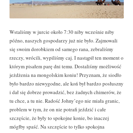
ż
y
(
3
Wstaliśmy w jurcie około 7:30 niby wcześnie niby
0
późno, naszych gospodarzy już nie było. Zajmowali
.
się swoim dorobkiem od samego rana, zebraliśmy
0
rzeczy, wrócili, wypiliśmy caj. I nastąpił ten moment o
9
którym pisałem parę dni temu. Dostaliśmy możliwość
)
jeżdżenia na mongolskim koniu! Przyznam, że siodło
”
było bardzo niewygodne, ale koń był bardzo posłuszny
i dał się dobrze prowadzić, bez żadnych chimerów, że
tu chce, a tu nie. Radość Johny’ego nie miała granic,
problem w tym, że on nie potrafi jeździć i całe
szczęście, że były to spokojne konie, bo inaczej
mógłby spaść. Na szczęście to tylko spokojna