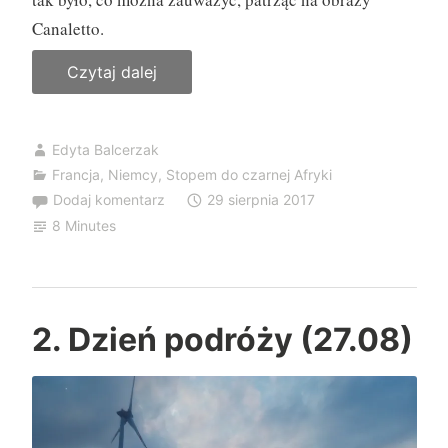
Canaletto.
Czytaj dalej
„
3
.
Edyta Balcerzak
D
Francja
,
Niemcy
,
Stopem do czarnej Afryki
z
Dodaj komentarz
29 sierpnia 2017
i
8 Minutes
e
ń
p
o
2. Dzień podróży (27.08)
d
r
ó
ż