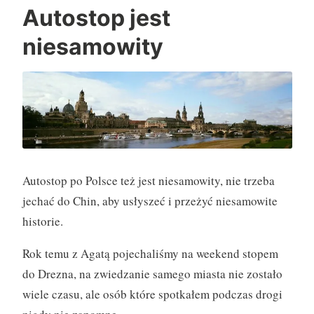
o
Autostop jest
d
niesamowity
r
ó
ż
y
(
2
7
Autostop po Polsce też jest niesamowity, nie trzeba
.
jechać do Chin, aby usłyszeć i przeżyć niesamowite
0
historie.
8
)
Rok temu z Agatą pojechaliśmy na weekend stopem
”
do Drezna, na zwiedzanie samego miasta nie zostało
wiele czasu, ale osób które spotkałem podczas drogi