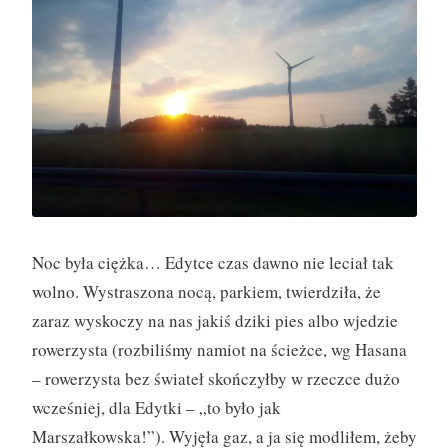
y
(
2
7
.
0
8
)
”
Noc była ciężka… Edytce czas dawno nie leciał tak
wolno. Wystraszona nocą, parkiem, twierdziła, że
zaraz wyskoczy na nas jakiś dziki pies albo wjedzie
rowerzysta (rozbiliśmy namiot na ścieżce, wg Hasana
– rowerzysta bez świateł skończyłby w rzeczce dużo
wcześniej, dla Edytki – „to było jak
Marszałkowska!”). Wyjęła gaz, a ja się modliłem, żeby