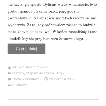
nie nacisnęła spustu. Byliśmy wtedy w namiocie, było
grubo, spanie i płakanie przez parę godzin
gwarantowane. Na szczęście nic z tych rzeczy się nie
wydarzyło. Za to, gdy próbowałem zasnąć to budziła
mnie, żebym dalej czuwał. W końcu zasnęliśmy i rano
obudziliśmy się przy barszczu Sosnowskiego…
Czytaj dalej
„
2
.
Michał "Hasan" Rowicki
D
Niemcy
,
Stopem do czarnej Afryki
z
Dodaj komentarz
28 sierpnia 2017
i
6 Minutes
e
ń
p