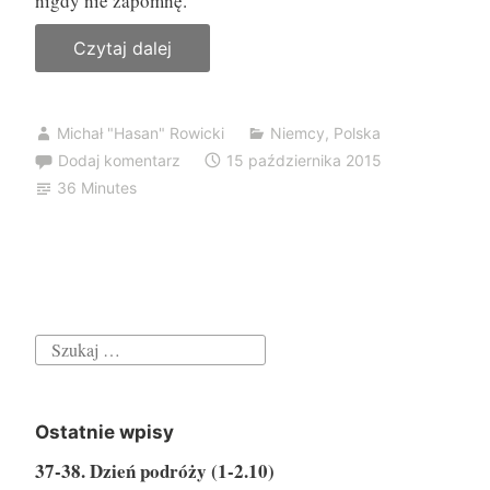
nigdy nie zapomnę.
Czytaj dalej
„
A
u
Michał "Hasan" Rowicki
Niemcy
,
Polska
t
Dodaj komentarz
15 października 2015
o
36 Minutes
s
t
o
p
j
S
e
z
s
u
t
Ostatnie wpisy
k
n
37-38. Dzień podróży (1-2.10)
a
i