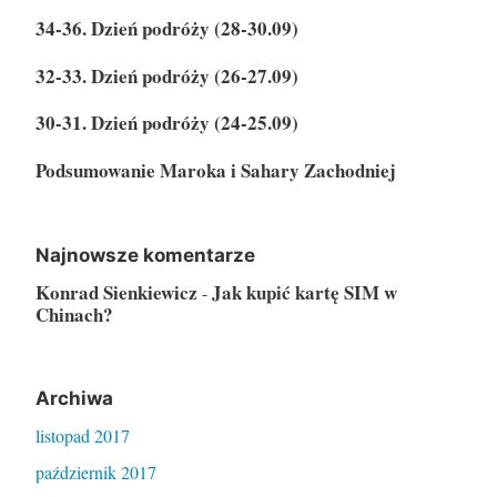
j
e
34-36. Dzień podróży (28-30.09)
:
s
32-33. Dzień podróży (26-27.09)
a
m
30-31. Dzień podróży (24-25.09)
o
Podsumowanie Maroka i Sahary Zachodniej
w
i
t
Najnowsze komentarze
y
Konrad Sienkiewicz
Jak kupić kartę SIM w
-
”
Chinach?
Archiwa
listopad 2017
październik 2017