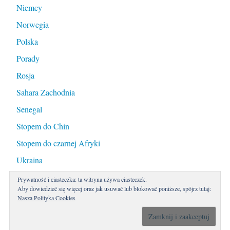
Niemcy
Norwegia
Polska
Porady
Rosja
Sahara Zachodnia
Senegal
Stopem do Chin
Stopem do czarnej Afryki
Ukraina
Prywatność i ciasteczka: ta witryna używa ciasteczek.
Aby dowiedzieć się więcej oraz jak usuwać lub blokować poniższe, spójrz tutaj:
Zaprenumeruj ten blog przez e-mail
Nasza Polityka Cookies
Wprowadź swój adres email aby zaprenumerować ten blog i