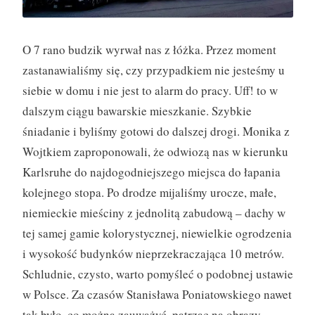
O 7 rano budzik wyrwał nas z łóżka. Przez moment
zastanawialiśmy się, czy przypadkiem nie jesteśmy u
siebie w domu i nie jest to alarm do pracy. Uff! to w
dalszym ciągu bawarskie mieszkanie. Szybkie
śniadanie i byliśmy gotowi do dalszej drogi. Monika z
Wojtkiem zaproponowali, że odwiozą nas w kierunku
Karlsruhe do najdogodniejszego miejsca do łapania
kolejnego stopa. Po drodze mijaliśmy urocze, małe,
niemieckie mieściny z jednolitą zabudową – dachy w
tej samej gamie kolorystycznej, niewielkie ogrodzenia
i wysokość budynków nieprzekraczająca 10 metrów.
Schludnie, czysto, warto pomyśleć o podobnej ustawie
w Polsce. Za czasów Stanisława Poniatowskiego nawet
tak było, co można zauważyć, patrząc na obrazy